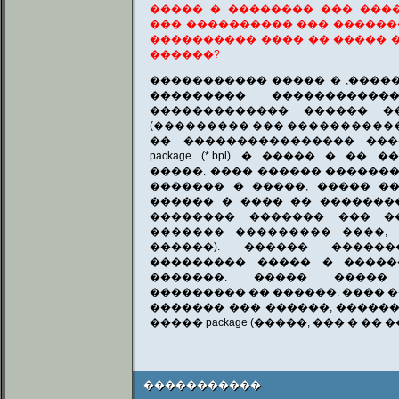
����� � �������� ��� ������
��� ���������� ��� ������
���������� ���� �� ����� 
������?
����������� ����� � ,����
��������� ����������
������������� ������ �
(��������� ��� �����������
�� ���������������� ���
package (*.bpl) � ����� � ��
�����. ���� ������ ������
������� � �����, ����� �
������ � ���� �� ��������
�������� ������� ��� �
������� ��������� ����,
������). ������ �����
��������� ����� � �����
�������. ����� ����
��������� �� ������. ���� �
������� ��� ������, �����
����� package (�����, ��� � �� �
�����������
�����������