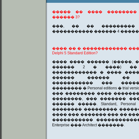
����� �� ���� ��������
������ 3?
���, �� �� ��������� 
����������� ������ 4 �����
���� �� � ������������ ��
Delphi 5 Standard Edition?
���� ���� ������ (�����, ��� 
������ 2 � ����) ��
������������ � ���� ����
������ ������ �� �
����������� ��� ����
�������� � Personal editions � trial versio
��� �������� ���� �������
��������, ��� ������� ��
������ �����. Standard, Personal edit
�������� ��������� ������
���� ��� ������� ��� �� ���
����������� ������������ ���
Enterprise ��� Architect �������.