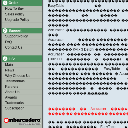
����� ������� ������������
Order
EasyTable �� ���
How To Buy
��������������������� ��
Sales Policy
������, �� ����� 
Upgrade Policy
��������������������� ��
������.
Accuracer ������������ �������
Support
���.
Support Policy
Accuracer - �����-�������
FAQ
����� ���� ����������� ��� 
Contact Us
������� Kylix 3 Delphi ������ ��
Accuracer ������� �� ������
Info
(100'000 ������� � �����)
������� ��������� �������
Main
�� ����������� EasyTable
News
��������� ��� ������, � Accu
Why Choose Us
�������������������
Testimonials
���������������������� �
Partners
����������� � ���� ���
About Us
������� ����
������
.
Awards
Trademarks
Subscription
�������� �� Accuracer ������
����� �� ���������� ���������
�� �� ����� ������ �� ���
�/��� ��������� EasyTable -