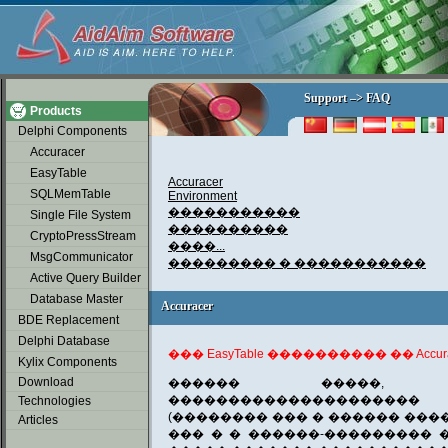
soap2day
Support –> FAQ
Support –> FAQ
Products
Delphi Components
Accuracer
EasyTable
Accuracer
SQLMemTable
Environment
�����������
Single File System
����������
CryptoPressStream
����...
MsgCommunicator
��������� � �����������
Active Query Builder
Database Master
Accuracer
Accuracer
BDE Replacement
Delphi Database
��� EasyTable ���������� �� Accura
Kylix Components
Download
������ �����, Ac
���������������������
Technologies
(�������� ��� � ������ ���
Articles
��� � � ������-��������� 