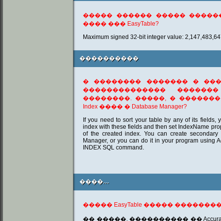
����� ������ ����� �����
���� ��� EasyTable?
Maximum signed 32-bit integer value: 2,147,483,6
����������
����������
� �������� ������� � ���
�������������� ������� �
��������. �����, � ������� �
Index ���� � Database Manager?
If you need to sort your table by any of its fields
index with these fields and then set IndexName prop
of the created index. You can create secondary 
Manager, or you can do it in your program usin
INDEX SQL command.
����…
����…
����� EasyTable ����� ����������
�� �����, ���������� ��
Accura