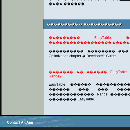
���� ������.
��������� � �����������
��������� � �����������
��������� EasyTable.
������������������ �����
����������, �������� ��� ��
Optimization chapter � Developer's Guide.
������� �� ������ EasyTabl
Range?
EasyTable ������ ��������
������ ��� ��� ����
������������� Range �����
�������� EasyTable.
Contact AidAim