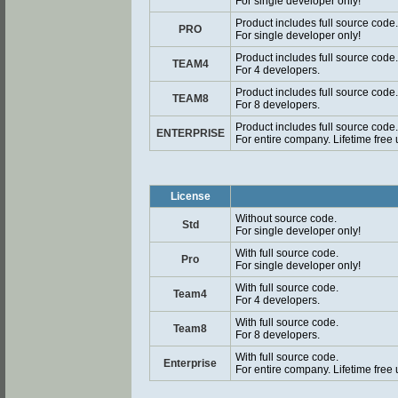
For single developer only!
Product includes full source code.
PRO
For single developer only!
Product includes full source code.
TEAM4
For 4 developers.
Product includes full source code.
TEAM8
For 8 developers.
Product includes full source code.
ENTERPRISE
For entire company. Lifetime free
License
Without source code.
Std
For single developer only!
With full source code.
Pro
For single developer only!
With full source code.
Team4
For 4 developers.
With full source code.
Team8
For 8 developers.
With full source code.
Enterprise
For entire company. Lifetime free