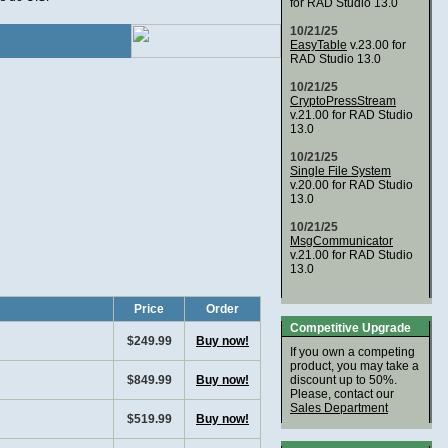
for RAD Studio 13.0
10/21/25
EasyTable
v.23.00 for
RAD Studio 13.0
10/21/25
CryptoPressStream
v.21.00 for RAD Studio
13.0
10/21/25
Single File System
v.20.00 for RAD Studio
13.0
10/21/25
MsgCommunicator
v.21.00 for RAD Studio
13.0
Price
Order
Competitive Upgrade
$249.99
Buy now!
If you own a competing
product, you may take a
$849.99
Buy now!
discount up to 50%.
Please, contact our
Sales Department
$519.99
Buy now!