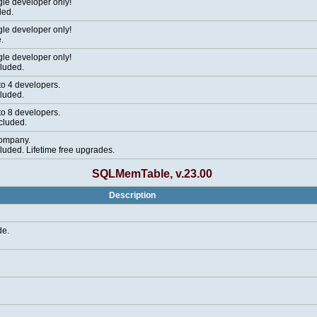
gle developer only!
ded.
gle developer only!
.
gle developer only!
cluded.
to 4 developers.
cluded.
to 8 developers.
ncluded.
company.
cluded. Lifetime free upgrades.
SQLMemTable, v.23.00
Description
de.