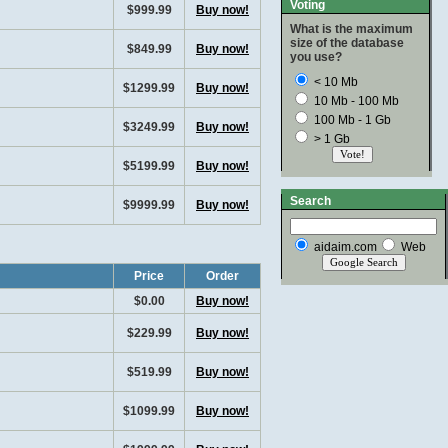
Voting
$999.99
Buy now!
What is the maximum
size of the database
$849.99
Buy now!
you use?
< 10 Mb
$1299.99
Buy now!
10 Mb - 100 Mb
100 Mb - 1 Gb
$3249.99
Buy now!
> 1 Gb
$5199.99
Buy now!
Search
$9999.99
Buy now!
aidaim.com
Web
Price
Order
$0.00
Buy now!
$229.99
Buy now!
$519.99
Buy now!
$1099.99
Buy now!