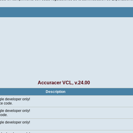
Accuracer VCL, v.24.00
Description
gle developer only!
ce code.
gle developer only!
code.
gle developer only!