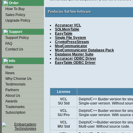
Order
How To Buy
Productos AidAim Software:
Productos AidAim Software:
Sales Policy
Upgrade Policy
Accuracer VCL
SQLMemTable
Support
EasyTable
Support Policy
Single File System
CryptoPressStream
FAQ
MsgCommunicator
Contact Us
MsgCommunicator Database Pack
Database Master Suite
Accuracer ODBC Driver
Info
EasyTable ODBC Driver
Main
News
Why Choose Us
Testimonials
Partners
License
About Us
VCL
Delphi/C++ Buider version for sin
Awards
SU Std
Single-user version. Without sour
Trademarks
VCL
Delphi/C++ Buider version for sin
Subscription
SU Pro
Single-user version. With source 
VCL
Delphi/C++Builder version for sin
MU Std
Multi-user. Without source code.