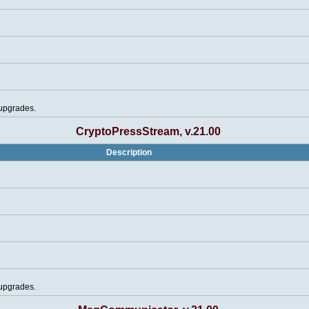
 upgrades.
CryptoPressStream, v.21.00
Description
 upgrades.