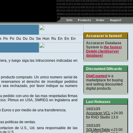
Accuracer is fastest!
Accuracer Database
System
is
the fastest
Delphi client/server
database!
iera, y luego siga las intrucciones indicadas en
Discounted Giftcards
DigiCounted
is a
l producto comprado. Un unico numero serial de
marketplace for buying
s reservamos el derecho de investigar pedidos
and selling discounted
do sea rechazado, por favor indique su numero
digital products.
su pedido con uno de las mas respetadas firmas
icios: Plimus en USA, SWREG en Inglaterra and
Last Releases
10/21/25
 Euros o por medio de una transferencia.
Accuracer VCL
v.24.00
for RAD Studio 13.0
s politicas de ventas.
10/21/25
portacion de U.S., Ud. sera responsable de las
SQLMemTable
v.23.00
s de U.S.