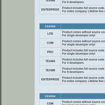
TEAM8
For 8 developers.
Product includes full source code.
ENTERPRISE
For entire company. Lifetime free
License
Product comes without source co
LITE
For single developer only!
Product comes without source co
COM
For single developer only!
Product includes full source code.
PRO
For single developer only!
Product includes full source code.
TEAM4
For 4 developers.
Product includes full source code.
TEAM8
For 8 developers.
Product includes full source code.
ENTERPRISE
For entire company. Lifetime free
License
Product comes without source co
COM