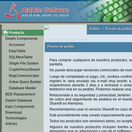
soap2day
Pedido –> Proceso de pedid
Pedido –> Proceso de pedid
Products
Delphi Components
Accuracer
Proceso de pedido
Proceso de pedido
EasyTable
SQLMemTable
Para comprar cualquiera de nuestros productos, sel
Single File System
pantalla.
CryptoPressStream
No puede descargar versiones comerciales de nuest
MsgCommunicator
Luego de completado el pago, Ud,, recibira confi
registro le sera enviado via e-mail muy pronto 
Active Query Builder
sospechosos durante 2 dias y a rechazar o acept
Database Master
telefonico real en su pedido. Podemos realizar una
BDE Replacement
Relacionado a su seguridad y privacidad, tambien 
de cobro and seguimiento de pedidos en el mundo.
Delphi Database
ShareIt! en Alemania.
Kylix Components
Recomendamos usar el servicio ShareIt! en caso de
Download
Este procedimiento esta creado especialmente para
Technologies
Todos los prodcutos son versiones demo, no acepta
Articles
Algunos de nuestros productos incluyen fuertes a
demandas que su adquisicion y uso de el software 