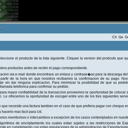
o
o
eccione el producto de la lista siguiente. Cliquee la version del prodcuto que qu
ros productos antes de recibir el pago correspondiente.
rmacion via e-mail donde encontrara un enlace y contrase�as para la descarga de
a partir de la hora en que nosotros recibamos la confirmacion de su pago. No
ar sin dar ninguna explicacion, Para minimizar la posibilidad de que su pedi
 llamada telefonica para confirmar su pedido.
para mayor confiabilidad de la transaccion proveemos la oportunidad de colocar 
 Le ofrecemos la oportunidad de escoger entre uno de los tres siguientes serv
 que necesite una factura tambien en el caso de que prefiera pagar con cheque en
 hacerlo mas facil para Ud.
mos reembolsos o intercambios a excepcion de los casos contemplados en nuestra
lgoritmos de encriptamiento los cuales estan sujetos a las restricciones de Ex
este en cumplimiento con estas regulaciones de la administracion de Exportacione