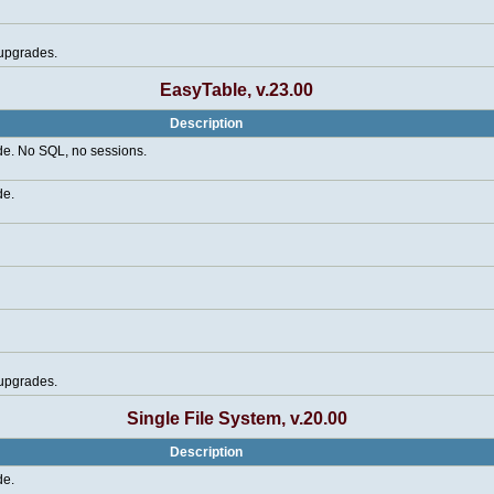
 upgrades.
EasyTable, v.23.00
Description
de. No SQL, no sessions.
de.
 upgrades.
Single File System, v.20.00
Description
de.