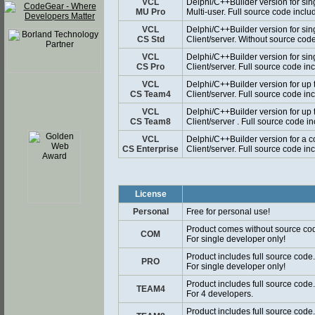
VCL
Delphi/C++Builder version for sin
MU Pro
Multi-user. Full source code inclu
VCL
Delphi/C++Builder version for sin
CS Std
Client/server. Without source code
VCL
Delphi/C++Builder version for sin
CS Pro
Client/server. Full source code in
VCL
Delphi/C++Builder version for up 
CS Team4
Client/server. Full source code in
VCL
Delphi/C++Builder version for up 
CS Team8
Client/server . Full source code i
VCL
Delphi/C++Builder version for a 
CS Enterprise
Client/server. Full source code in
License
Personal
Free for personal use!
Product comes without source co
COM
For single developer only!
Product includes full source code.
PRO
For single developer only!
Product includes full source code.
TEAM4
For 4 developers.
Product includes full source code.