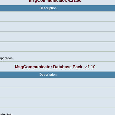
MsgCommunicator, v.21.00
Description
 upgrades.
MsgCommunicator Database Pack, v.1.10
Description
ades free.